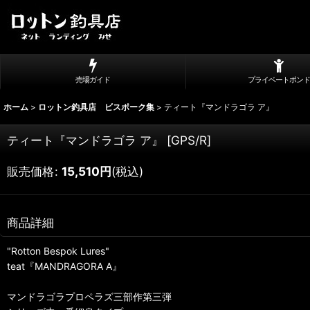
売場ガイド
プライベートポンド
ホーム
>
ロットン釣具店 ビスポーク集
>
ティート『マンドラゴラ ア』
ティート『マンドラゴラ ア』
[
GPS/R
]
販売価格
:
15,510
円
(税込)
商品詳細
"Rotton Bespok Lures"
teat『MANDRAGORA A』
マンドラゴラプロペラズ三部作第三弾