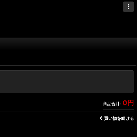
0
円
商品合計
:
買い物を続ける